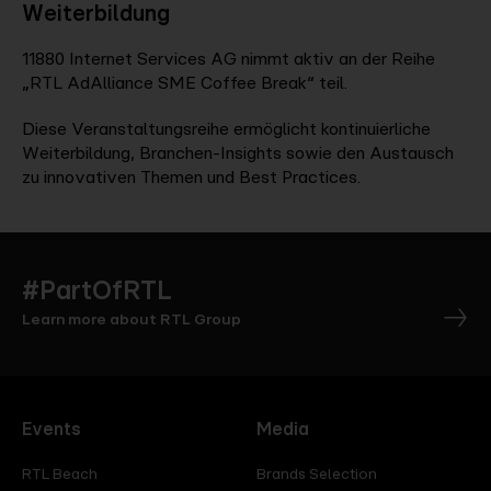
Weiterbildung
11880 Internet Services AG nimmt aktiv an der Reihe
„RTL AdAlliance SME Coffee Break“ teil.
Diese Veranstaltungsreihe ermöglicht kontinuierliche
Weiterbildung, Branchen-Insights sowie den Austausch
zu innovativen Themen und Best Practices.
#PartOfRTL
Learn more about RTL Group
Events
Media
RTL Beach
Brands Selection