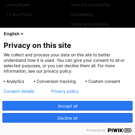
Living Room
Your RTLAdAlliance
TV Key Facts
Advertising
Terms & Conditions
Glossary
English
Privacy on this site
Offers
Legal
We collect and process your data on this site to better
Press
Manage consent
understand how it is used. You can give your consent to all or
selected purposes, or you can decline them all. For more
Careers
Cookies Policy
information, see our privacy policy.
Privacy Policy
Analytics
Conversion tracking
Custom consent
Legal mentions
Consent details
Privacy policy
Accept all
Decline all
Follow us
Powered by