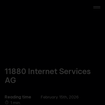
Skip
to
main
content
RTL Beach
RTL AdAlliance
Media Brands
AdManager
11880 Internet Services
AG
Insights
Reading time
February 15th, 2026
Events
1 min.